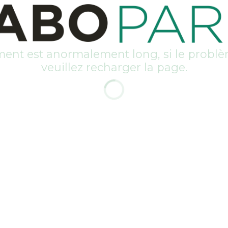
ent est anormalement long, si le problè
veuillez recharger la page.